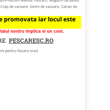
espre
Pescarii Medias
. Pescarii, Magazin de peste,
e, Crap de vanzare, Somn de vanzare, Calcan de
 promovata iar locul este
lul nostru implica si un cost.
RE
PESCARESC.RO
e pentru fiecare oras)