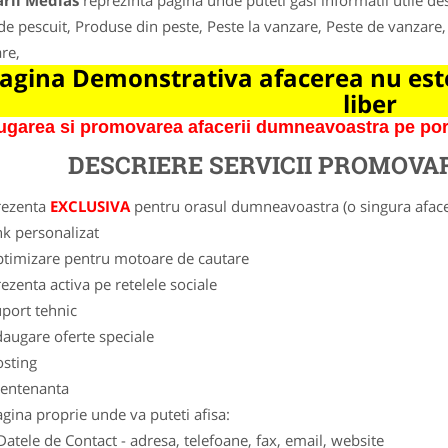
arii Medias
reprezinta pagina unde puteti gasi informatii utile d
 de pescuit, Produse din peste, Peste la vanzare, Peste de vanzar
are,
agina Demonstrativa afacerea nu este
liber
garea si promovarea afacerii dumneavoastra pe porta
DESCRIERE SERVICII PROMOVA
rezenta
EXCLUSIVA
pentru orasul dumneavoastra (o singura afacer
nk personalizat
ptimizare pentru motoare de cautare
ezenta activa pe retelele sociale
port tehnic
augare oferte speciale
osting
entenanta
gina proprie unde va puteti afisa:
Datele de Contact - adresa, telefoane, fax, email, website