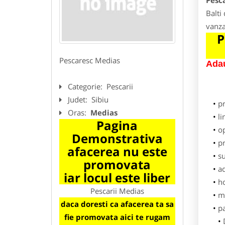
Pesc
Balti
vanz
P
Pescaresc Medias
Adau
Categorie:
Pescarii
Judet:
Sibiu
p
Oras:
Medias
li
Pagina
o
Demonstrativa
pr
afacerea nu este
su
promovata
ad
iar locul este liber
h
Pescarii Medias
m
daca doresti ca afacerea ta sa
pa
fie promovata aici te rugam