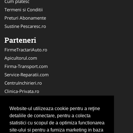
Cum platesc
Termeni si Conditii
Preturi Abonamente
Sustine Pescaresc.ro
Parteneri
FirmeTractariAuto.ro
Apicultorul.com
Firma-Transport.com
Service-Reparatii.com
CentruInchirieri.ro
Clinica-Privata.ro
Firma-Securitate.ro
Servicii-DDD.com
Website-ul utilizeaza cookie pentru a reţine
Birouri-Cadastru.ro
detaliile de conectare, pentru a colecta
statistici cu scopul de a optimiza functionarea
Centru-Copiere.ro
site-ului si pentru a furniza marketing in baza
CramaVinuri.ro