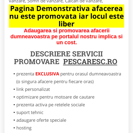
vanzare, Somn de vanzare, Calcan de vanzare,
Pagina Demonstrativa afacerea
nu este promovata iar locul este
liber
Adaugarea si promovarea afacerii
dumneavoastra pe portalul nostru implica si
un cost.
DESCRIERE SERVICII
PROMOVARE
PESCARESC.RO
prezenta
EXCLUSIVA
pentru orasul dumneavoastra
(o singura afacere pentru fiecare oras)
link personalizat
optimizare pentru motoare de cautare
prezenta activa pe retelele sociale
suport tehnic
adaugare oferte speciale
hosting