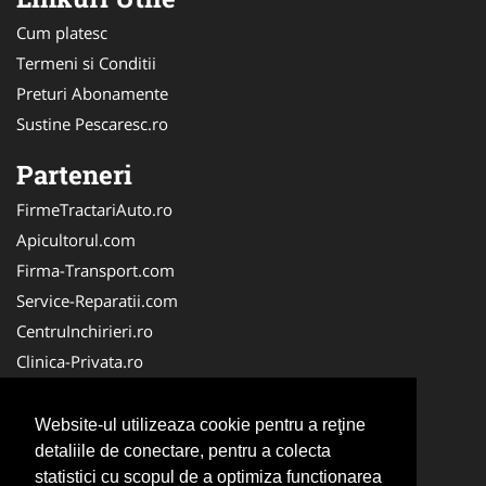
Cum platesc
Termeni si Conditii
Preturi Abonamente
Sustine Pescaresc.ro
Parteneri
FirmeTractariAuto.ro
Apicultorul.com
Firma-Transport.com
Service-Reparatii.com
CentruInchirieri.ro
Clinica-Privata.ro
Firma-Securitate.ro
Servicii-DDD.com
Website-ul utilizeaza cookie pentru a reţine
Birouri-Cadastru.ro
detaliile de conectare, pentru a colecta
statistici cu scopul de a optimiza functionarea
Centru-Copiere.ro