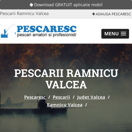
Download GRATUIT aplicatie mobil
Pescarii Ramnicu Valcea
ADAUGA PESCARESC
MENU
PESCARII RAMNICU
VALCEA
Pescaresc
/
Pescarii
/
Judet Valcea
/
Ramnicu Valcea
/