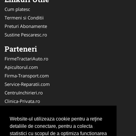
Cum platesc
Termeni si Conditii
Preturi Abonamente
Sustine Pescaresc.ro
Parteneri
FirmeTractariAuto.ro
Apicultorul.com
Firma-Transport.com
Service-Reparatii.com
CentruInchirieri.ro
Clinica-Privata.ro
Firma-Securitate.ro
Servicii-DDD.com
Website-ul utilizeaza cookie pentru a reţine
Birouri-Cadastru.ro
detaliile de conectare, pentru a colecta
statistici cu scopul de a optimiza functionarea
Centru-Copiere.ro