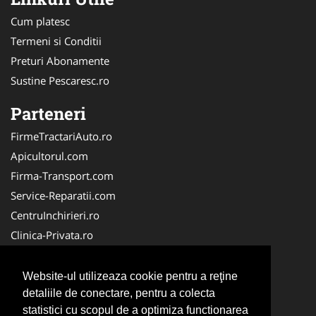
Cum platesc
Termeni si Conditii
Preturi Abonamente
Sustine Pescaresc.ro
Parteneri
FirmeTractariAuto.ro
Apicultorul.com
Firma-Transport.com
Service-Reparatii.com
CentruInchirieri.ro
Clinica-Privata.ro
Firma-Securitate.ro
Servicii-DDD.com
Website-ul utilizeaza cookie pentru a reţine
Birouri-Cadastru.ro
detaliile de conectare, pentru a colecta
statistici cu scopul de a optimiza functionarea
Centru-Copiere.ro