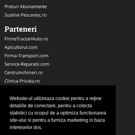
Preturi Abonamente
Sustine Pescaresc.ro
Parteneri
FirmeTractariAuto.ro
Apicultorul.com
Firma-Transport.com
Service-Reparatii.com
CentruInchirieri.ro
Clinica-Privata.ro
Firma-Securitate.ro
Servicii-DDD.com
Website-ul utilizeaza cookie pentru a reţine
Birouri-Cadastru.ro
detaliile de conectare, pentru a colecta
statistici cu scopul de a optimiza functionarea
Centru-Copiere.ro
site-ului si pentru a furniza marketing in baza
CramaVinuri.ro
intereselor dvs.
InstalatiiSolare.com