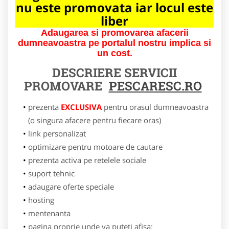
nu este promovata iar locul este
liber
Adaugarea si promovarea afacerii
dumneavoastra pe portalul nostru implica si
un cost.
DESCRIERE SERVICII
PROMOVARE
PESCARESC.RO
prezenta
EXCLUSIVA
pentru orasul dumneavoastra
(o singura afacere pentru fiecare oras)
link personalizat
optimizare pentru motoare de cautare
prezenta activa pe retelele sociale
suport tehnic
adaugare oferte speciale
hosting
mentenanta
pagina proprie unde va puteti afisa: