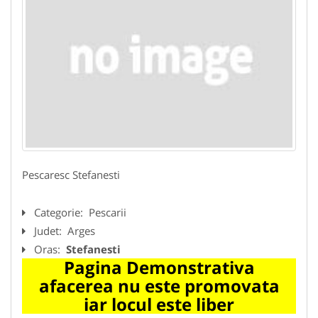
Pescaresc Stefanesti
Categorie:
Pescarii
Judet:
Arges
Oras:
Stefanesti
Pagina Demonstrativa
afacerea nu este promovata
iar locul este liber