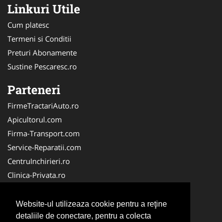
Linkuri Utile
Cum platesc
Termeni si Conditii
Preturi Abonamente
Sustine Pescaresc.ro
Parteneri
FirmeTractariAuto.ro
Apicultorul.com
Firma-Transport.com
Service-Reparatii.com
CentruInchirieri.ro
Clinica-Privata.ro
Firma-Securitate.ro
Servicii-DDD.com
Website-ul utilizeaza cookie pentru a reţine
Birouri-Cadastru.ro
detaliile de conectare, pentru a colecta