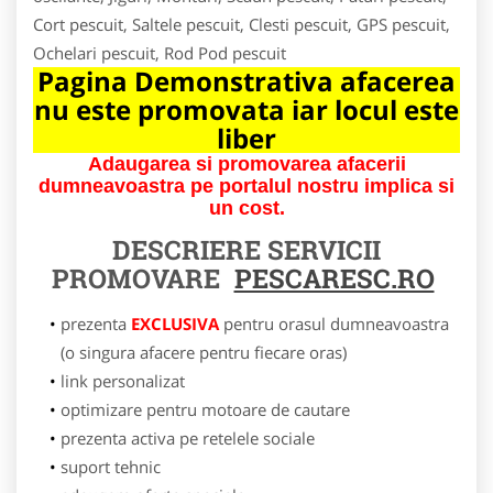
Cort pescuit, Saltele pescuit, Clesti pescuit, GPS pescuit,
Ochelari pescuit, Rod Pod pescuit
Pagina Demonstrativa afacerea
nu este promovata iar locul este
liber
Adaugarea si promovarea afacerii
dumneavoastra pe portalul nostru implica si
un cost.
DESCRIERE SERVICII
PROMOVARE
PESCARESC.RO
prezenta
EXCLUSIVA
pentru orasul dumneavoastra
(o singura afacere pentru fiecare oras)
link personalizat
optimizare pentru motoare de cautare
prezenta activa pe retelele sociale
suport tehnic