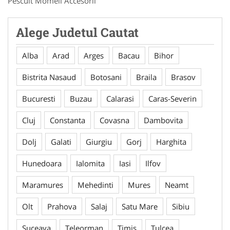
Pescuit Momeli Accesorii
Alege Judetul Cautat
Alba
Arad
Arges
Bacau
Bihor
Bistrita Nasaud
Botosani
Braila
Brasov
Bucuresti
Buzau
Calarasi
Caras-Severin
Cluj
Constanta
Covasna
Dambovita
Dolj
Galati
Giurgiu
Gorj
Harghita
Hunedoara
Ialomita
Iasi
Ilfov
Maramures
Mehedinti
Mures
Neamt
Olt
Prahova
Salaj
Satu Mare
Sibiu
Suceava
Teleorman
Timis
Tulcea