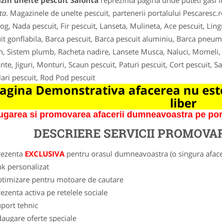
zin unelte pescuit Salonta
reprezinta pagina unde puteti gasi i
ta
. Magazinele de unelte pescuit, partenerii portalului Pescaresc.r
og, Nada pescuit, Fir pescuit, Lanseta, Mulineta, Ace pescuit, Lingu
it gonflabila, Barca pescuit, Barca pescuit aluminiu, Barca pneuma
on, Sistem plumb, Racheta nadire, Lansete Musca, Naluci, Momeli, V
ante, Jiguri, Monturi, Scaun pescuit, Paturi pescuit, Cort pescuit, Sa
ari pescuit, Rod Pod pescuit
agina Demonstrativa afacerea nu este
liber
garea si promovarea afacerii dumneavoastra pe porta
DESCRIERE SERVICII PROMOVA
rezenta
EXCLUSIVA
pentru orasul dumneavoastra (o singura afacer
nk personalizat
ptimizare pentru motoare de cautare
ezenta activa pe retelele sociale
port tehnic
augare oferte speciale