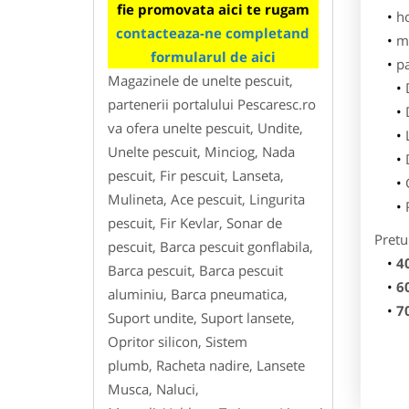
fie promovata aici te rugam
h
contacteaza-ne completand
m
formularul de aici
pa
Magazinele de unelte pescuit,
partenerii portalului Pescaresc.ro
va ofera unelte pescuit, Undite,
Unelte pescuit, Minciog, Nada
pescuit, Fir pescuit, Lanseta,
Mulineta, Ace pescuit, Lingurita
pescuit, Fir Kevlar, Sonar de
Pretu
pescuit, Barca pescuit gonflabila,
4
Barca pescuit, Barca pescuit
6
aluminiu, Barca pneumatica,
7
Suport undite, Suport lansete,
Opritor silicon, Sistem
plumb, Racheta nadire, Lansete
Musca, Naluci,