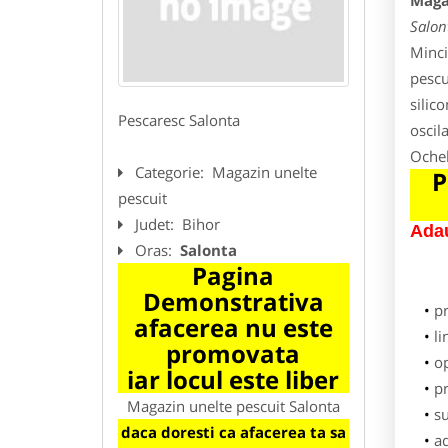
Maga
Salon
Minci
pescu
silic
Pescaresc Salonta
oscil
Ochel
Categorie:
Magazin unelte
P
pescuit
Judet:
Bihor
Adau
Oras:
Salonta
Pagina
Demonstrativa
p
afacerea nu este
li
promovata
o
iar locul este liber
pr
Magazin unelte pescuit Salonta
su
daca doresti ca afacerea ta sa
ad