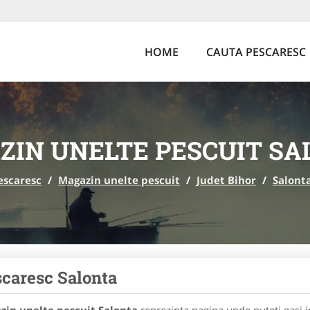
HOME
CAUTA PESCARESC
ZIN UNELTE PESCUIT SA
escaresc
/
Magazin unelte pescuit
/
Judet Bihor
/
Salont
caresc Salonta