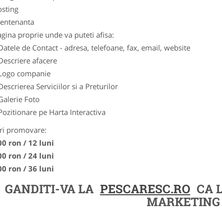
osting
entenanta
gina proprie unde va puteti afisa:
Datele de Contact - adresa, telefoane, fax, email, website
Descriere afacere
Logo companie
Descrierea Serviciilor si a Preturilor
Galerie Foto
Pozitionare pe Harta Interactiva
ri promovare:
00 ron / 12 luni
00 ron / 24 luni
00 ron / 36 luni
GANDITI-VA LA
PESCARESC.RO
CA 
MARKETING