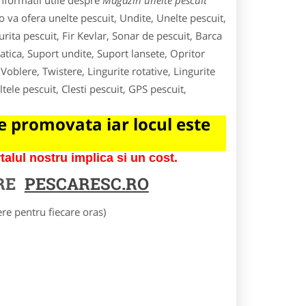
nformatii utile despre
Magazin unelte pescuit
o va ofera unelte pescuit, Undite, Unelte pescuit,
rita pescuit, Fir Kevlar, Sonar de pescuit, Barca
tica, Suport undite, Suport lansete, Opritor
oblere, Twistere, Lingurite rotative, Lingurite
ltele pescuit, Clesti pescuit, GPS pescuit,
 promovata iar locul este
lul nostru implica si un cost.
RE
PESCARESC.RO
e pentru fiecare oras)