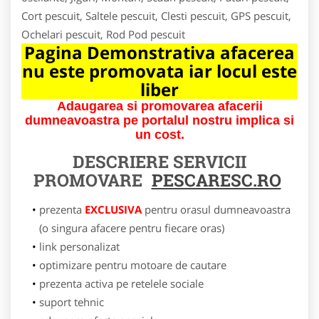
Cort pescuit, Saltele pescuit, Clesti pescuit, GPS pescuit,
Ochelari pescuit, Rod Pod pescuit
Pagina Demonstrativa afacerea
nu este promovata iar locul este
liber
Adaugarea si promovarea afacerii
dumneavoastra pe portalul nostru implica si
un cost.
DESCRIERE SERVICII
PROMOVARE
PESCARESC.RO
prezenta
EXCLUSIVA
pentru orasul dumneavoastra
(o singura afacere pentru fiecare oras)
link personalizat
optimizare pentru motoare de cautare
prezenta activa pe retelele sociale
suport tehnic