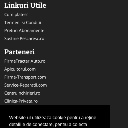
Linkuri Utile
Cum platesc
Termeni si Conditii
Preturi Abonamente
Sustine Pescaresc.ro
Parteneri
FirmeTractariAuto.ro
Apicultorul.com
Firma-Transport.com
Service-Reparatii.com
CentruInchirieri.ro
Clinica-Privata.ro
Firma-Securitate.ro
Servicii-DDD.com
Website-ul utilizeaza cookie pentru a reţine
Birouri-Cadastru.ro
detaliile de conectare, pentru a colecta