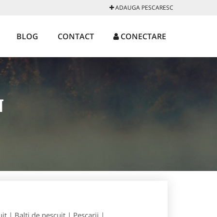
ADAUGA PESCARESC
BLOG
CONTACT
CONECTARE
N
t | Balti de pescuit | Pescarii |