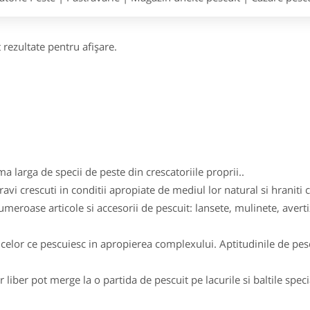
 rezultate pentru afişare.
 larga de specii de peste din crescatoriile proprii..
avi crescuti in conditii apropiate de mediul lor natural si hraniti
eroase articole si accesorii de pescuit: lansete, mulinete, averti
celor ce pescuiesc in apropierea complexului. Aptitudinile de pesca
r liber pot merge la o partida de pescuit pe lacurile si baltile spec