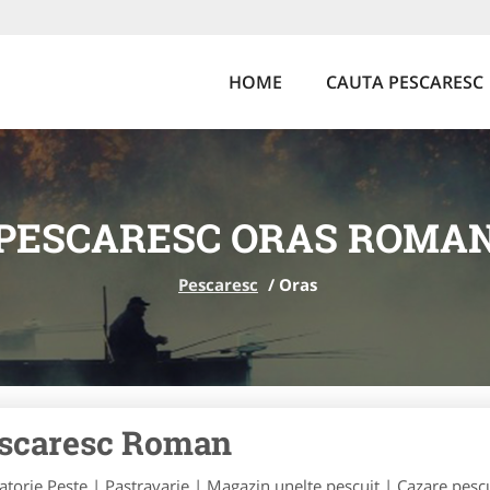
HOME
CAUTA PESCARESC
PESCARESC ORAS ROMA
Pescaresc
/
Oras
scaresc Roman
atorie Peste | Pastravarie | Magazin unelte pescuit | Cazare pescui