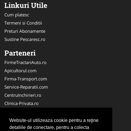
Linkuri Utile
Cum platesc
Termeni si Conditii
Preturi Abonamente
Sustine Pescaresc.ro
Parteneri
FirmeTractariAuto.ro
Apicultorul.com
Firma-Transport.com
Service-Reparatii.com
CentruInchirieri.ro
Clinica-Privata.ro
Firma-Securitate.ro
Servicii-DDD.com
Website-ul utilizeaza cookie pentru a reţine
Birouri-Cadastru.ro
detaliile de conectare, pentru a colecta