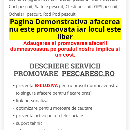
Cort pescuit, Saltele pescuit, Clesti pescuit, GPS pescuit,
Ochelari pescuit, Rod Pod pescuit
Pagina Demonstrativa afacerea
nu este promovata iar locul este
liber
Adaugarea si promovarea afacerii
dumneavoastra pe portalul nostru implica si
un cost.
DESCRIERE SERVICII
PROMOVARE
PESCARESC.RO
prezenta
EXCLUSIVA
pentru orasul dumneavoastra
(o singura afacere pentru fiecare oras)
link personalizat
optimizare pentru motoare de cautare
prezenta activa pe retelele sociale
suport tehnic