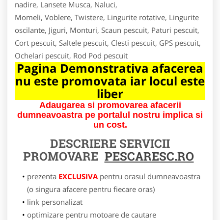
nadire, Lansete Musca, Naluci,
Momeli, Voblere, Twistere, Lingurite rotative, Lingurite
oscilante, Jiguri, Monturi, Scaun pescuit, Paturi pescuit,
Cort pescuit, Saltele pescuit, Clesti pescuit, GPS pescuit,
Ochelari pescuit, Rod Pod pescuit
Pagina Demonstrativa afacerea
nu este promovata iar locul este
liber
Adaugarea si promovarea afacerii
dumneavoastra pe portalul nostru implica si
un cost.
DESCRIERE SERVICII
PROMOVARE
PESCARESC.RO
prezenta
EXCLUSIVA
pentru orasul dumneavoastra
(o singura afacere pentru fiecare oras)
link personalizat
optimizare pentru motoare de cautare