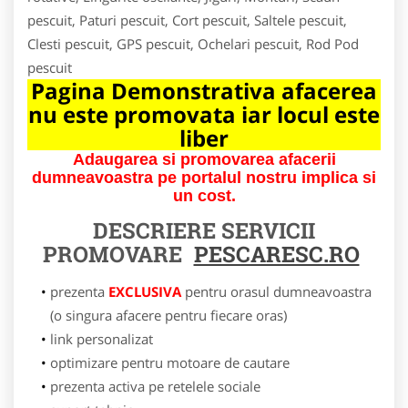
pescuit, Paturi pescuit, Cort pescuit, Saltele pescuit,
Clesti pescuit, GPS pescuit, Ochelari pescuit, Rod Pod
pescuit
Pagina Demonstrativa afacerea
nu este promovata iar locul este
liber
Adaugarea si promovarea afacerii
dumneavoastra pe portalul nostru implica si
un cost.
DESCRIERE SERVICII
PROMOVARE
PESCARESC.RO
prezenta
EXCLUSIVA
pentru orasul dumneavoastra
(o singura afacere pentru fiecare oras)
link personalizat
optimizare pentru motoare de cautare
prezenta activa pe retelele sociale