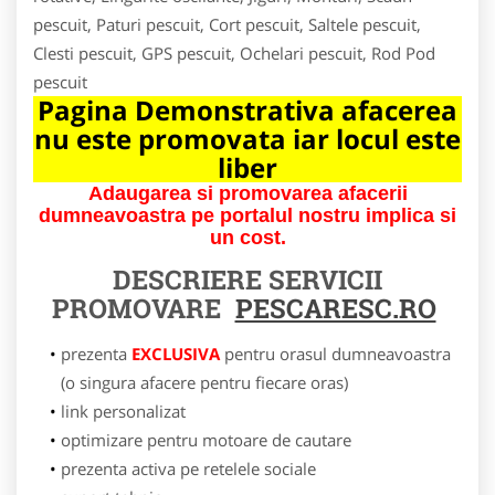
pescuit, Paturi pescuit, Cort pescuit, Saltele pescuit,
Clesti pescuit, GPS pescuit, Ochelari pescuit, Rod Pod
pescuit
Pagina Demonstrativa afacerea
nu este promovata iar locul este
liber
Adaugarea si promovarea afacerii
dumneavoastra pe portalul nostru implica si
un cost.
DESCRIERE SERVICII
PROMOVARE
PESCARESC.RO
prezenta
EXCLUSIVA
pentru orasul dumneavoastra
(o singura afacere pentru fiecare oras)
link personalizat
optimizare pentru motoare de cautare
prezenta activa pe retelele sociale