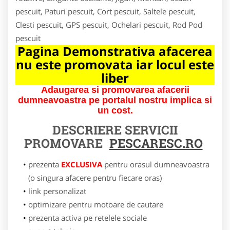
pescuit, Paturi pescuit, Cort pescuit, Saltele pescuit,
Clesti pescuit, GPS pescuit, Ochelari pescuit, Rod Pod
pescuit
Pagina Demonstrativa afacerea
nu este promovata iar locul este
liber
Adaugarea si promovarea afacerii
dumneavoastra pe portalul nostru implica si
un cost.
DESCRIERE SERVICII
PROMOVARE
PESCARESC.RO
prezenta
EXCLUSIVA
pentru orasul dumneavoastra
(o singura afacere pentru fiecare oras)
link personalizat
optimizare pentru motoare de cautare
prezenta activa pe retelele sociale