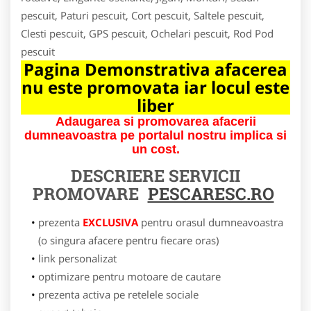
pescuit, Paturi pescuit, Cort pescuit, Saltele pescuit,
Clesti pescuit, GPS pescuit, Ochelari pescuit, Rod Pod
pescuit
Pagina Demonstrativa afacerea
nu este promovata iar locul este
liber
Adaugarea si promovarea afacerii
dumneavoastra pe portalul nostru implica si
un cost.
DESCRIERE SERVICII
PROMOVARE
PESCARESC.RO
prezenta
EXCLUSIVA
pentru orasul dumneavoastra
(o singura afacere pentru fiecare oras)
link personalizat
optimizare pentru motoare de cautare
prezenta activa pe retelele sociale