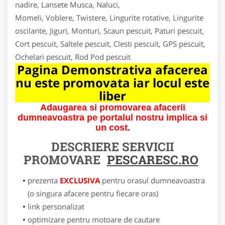
nadire, Lansete Musca, Naluci,
Momeli, Voblere, Twistere, Lingurite rotative, Lingurite
oscilante, Jiguri, Monturi, Scaun pescuit, Paturi pescuit,
Cort pescuit, Saltele pescuit, Clesti pescuit, GPS pescuit,
Ochelari pescuit, Rod Pod pescuit
Pagina Demonstrativa afacerea
nu este promovata iar locul este
liber
Adaugarea si promovarea afacerii
dumneavoastra pe portalul nostru implica si
un cost.
DESCRIERE SERVICII
PROMOVARE
PESCARESC.RO
prezenta
EXCLUSIVA
pentru orasul dumneavoastra
(o singura afacere pentru fiecare oras)
link personalizat
optimizare pentru motoare de cautare