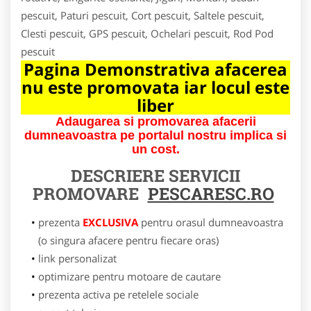
pescuit, Paturi pescuit, Cort pescuit, Saltele pescuit,
Clesti pescuit, GPS pescuit, Ochelari pescuit, Rod Pod
pescuit
Pagina Demonstrativa afacerea
nu este promovata iar locul este
liber
Adaugarea si promovarea afacerii
dumneavoastra pe portalul nostru implica si
un cost.
DESCRIERE SERVICII
PROMOVARE
PESCARESC.RO
prezenta
EXCLUSIVA
pentru orasul dumneavoastra
(o singura afacere pentru fiecare oras)
link personalizat
optimizare pentru motoare de cautare
prezenta activa pe retelele sociale