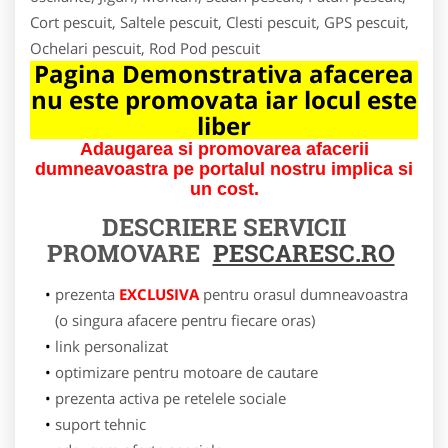
Cort pescuit, Saltele pescuit, Clesti pescuit, GPS pescuit,
Ochelari pescuit, Rod Pod pescuit
Pagina Demonstrativa afacerea
nu este promovata iar locul este
liber
Adaugarea si promovarea afacerii
dumneavoastra pe portalul nostru implica si
un cost.
DESCRIERE SERVICII
PROMOVARE
PESCARESC.RO
prezenta
EXCLUSIVA
pentru orasul dumneavoastra
(o singura afacere pentru fiecare oras)
link personalizat
optimizare pentru motoare de cautare
prezenta activa pe retelele sociale
suport tehnic