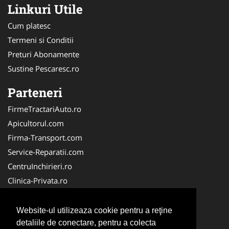
Linkuri Utile
Cum platesc
Termeni si Conditii
Preturi Abonamente
Sustine Pescaresc.ro
Parteneri
FirmeTractariAuto.ro
Apicultorul.com
Firma-Transport.com
Service-Reparatii.com
CentruInchirieri.ro
Clinica-Privata.ro
Firma-Securitate.ro
Servicii-DDD.com
Website-ul utilizeaza cookie pentru a reţine
Birouri-Cadastru.ro
detaliile de conectare, pentru a colecta