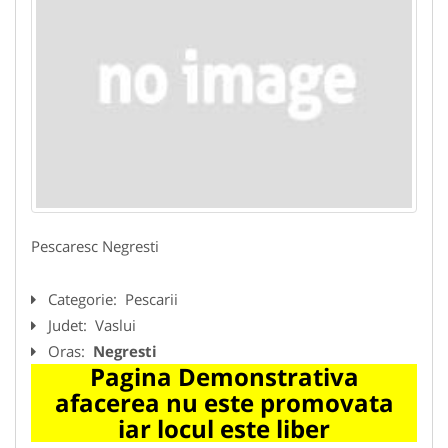
Pescaresc Negresti
Categorie:
Pescarii
Judet:
Vaslui
Oras:
Negresti
Pagina Demonstrativa
afacerea nu este promovata
iar locul este liber