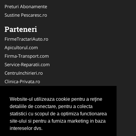
Preturi Abonamente
Sustine Pescaresc.ro
Parteneri
FirmeTractariAuto.ro
Apicultorul.com
Firma-Transport.com
Service-Reparatii.com
CentruInchirieri.ro
Clinica-Privata.ro
Firma-Securitate.ro
Servicii-DDD.com
Website-ul utilizeaza cookie pentru a reţine
Birouri-Cadastru.ro
detaliile de conectare, pentru a colecta
statistici cu scopul de a optimiza functionarea
Centru-Copiere.ro
site-ului si pentru a furniza marketing in baza
CramaVinuri.ro
intereselor dvs.
InstalatiiSolare.com