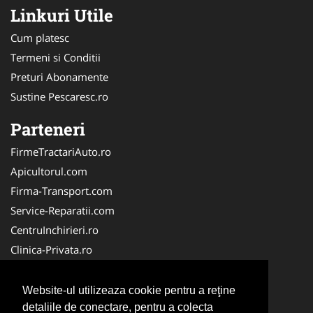
Linkuri Utile
Cum platesc
Termeni si Conditii
Preturi Abonamente
Sustine Pescaresc.ro
Parteneri
FirmeTractariAuto.ro
Apicultorul.com
Firma-Transport.com
Service-Reparatii.com
CentruInchirieri.ro
Clinica-Privata.ro
Firma-Securitate.ro
Servicii-DDD.com
Website-ul utilizeaza cookie pentru a reţine
Birouri-Cadastru.ro
detaliile de conectare, pentru a colecta