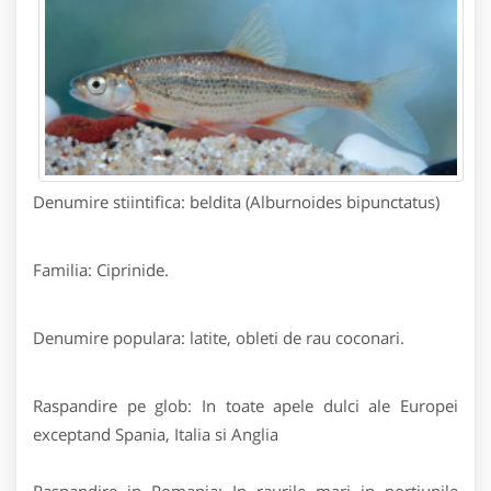
Denumire stiintifica: beldita (Alburnoides bipunctatus)
Familia: Ciprinide.
Denumire populara: latite, obleti de rau coconari.
Raspandire pe glob: In toate apele dulci ale Europei
exceptand Spania, Italia si Anglia
Raspandire in Romania: In raurile mari in portiunile